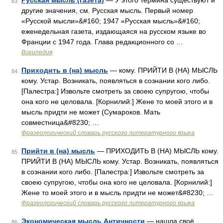
Русская мысль (газета)
— У этого термина существуют и
83
другие значения, см. Русская мысль. Первый номер
«Русской мысли»&#160; 1947 «Русская мысль»&#160;
еженедельная газета, издающаяся на русском языке во
Франции с 1947 года. Глава редакционного со …
Википедия
Приходить в (на) мысль
— кому. ПРИЙТИ В (НА) МЫСЛЬ
84
кому. Устар. Возникать, появляться в сознании кого либо.
[Палестра:] Извольте смотреть за своею супругою, чтобы
она кого не целовала. [Корнилий:] Жене то моей этого и в
мысль придти не может (Сумароков. Мать
совместница&#8230; …
Фразеологический словарь русского литературного языка
Прийти в (на) мысль
— ПРИХОДИТЬ В (НА) МЫСЛЬ кому.
85
ПРИЙТИ В (НА) МЫСЛЬ кому. Устар. Возникать, появляться
в сознании кого либо. [Палестра:] Извольте смотреть за
своею супругою, чтобы она кого не целовала. [Корнилий:]
Жене то моей этого и в мысль придти не может&#8230; …
Фразеологический словарь русского литературного языка
Экономическая мысль Античности
— нашла своё
86