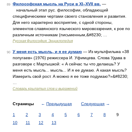
Философская мысль на Руси в XI–XVII вв.
—
89
начальный этап рус. философии, обладающий
специфическими чертами своего становления и развития.
Для него характерно восприятие, с одной стороны,
элементов славянского языческого мировоззрения, к рое по
различным источникам (письменным,&#8230; …
Русская Философия. Энциклопедия
У меня есть мысль, и я ее думаю
— Из мультфильма «38
90
попугаев» (1976) режиссера И. Уфимцева. Слова Удава в
разговоре с Мартышкой: « А сейчас ты что делаешь? У
меня есть мысль... мысль... И я ее думаю. А какая мысль?
Измерить свой рост. А можно я ее тоже подумаю?»&#8230;
…
Словарь крылатых слов и выражений
Страницы
←
Предыдущая
Следующая
→
1
2
3
4
5
6
7
8
9
10
11
12
13