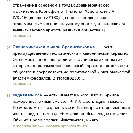
отражение в основном в трудах древнегреческих
мыслителей: Ксенофонта, Платона, Аристотеля в V
IV&#160;вв. до н.&#160;э., впервые подвергших
экономические явления научному анализу и пытавшихся
выявить закономерности развития общества[1] …
Википедия
Экономическая мысль Средневековья
— носит
87
преимущественно теологический и канонический характер.
Экономика наполнена религиозно этическими нормами,
которыми оправдывался сословный характер организации
общества и сосредоточение политической и экономической
власти у феодалов. В этот&#8230; …
Википедия
задняя мысль
— есть, имеется у кого, в ком Скрытое
88
намерение, тайный умысел. ✦ У Х а есть задняя мысль.
Возможно мн. ч.: задние мысли. В констр. с отриц. именная
часть в род. п.: нет задней мысли; не было задних мыслей.
Обычно в роли подлеж. Чувствуется, у него …
Фразеологический словарь русского языка